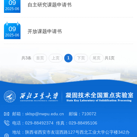
09
自主研究课题申请书
2025-06
09
开放课题申请书
2025-06
首页
上页
1
下页
尾页
共3条
共1页
邮箱：sklsp@nwpu.edu.cn 邮编：710072
电话：029-88492374 传真：029-88495106
地址：陕西省西安市友谊西路127号西北工业大学公字楼342办